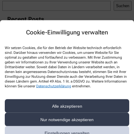
Suchen
Recent Posts
Hello world!
Cookie-Einwilligung verwalten
Recent Comments
Wir setzen Cookies, die für den Betrieb der Website technisch erforderlich
A WordPress Commenter
zu
Hello world!
sind. Darüber hinaus verwenden wir Cookies, um unsere Website für Sie
optimal zu gestalten und fortlaufend zu verbessern. Mit Ihrer Zustimmung
geben wir Informationen zu Ihrer Verwendung unserer Website auch an
Drittanbieter weiter. Soweit dabei Daten in Ländern verarbeitet werden, in
denen kein angemessenes Datenschutzniveau besteht, stimmen Sie mit Ihrer
Einwilligung zur Nutzung dieser Dienste auch der Verarbeitung Ihrer Daten in
diesen Ländern gem. Artikel 49 Abs. 1 lit. a DSGVO zu. Weitere Informationen
Kontakt
können Sie unserer
Datenschutzerklärung
entnehmen.
Hirsch-Apotheke
Alle akzeptieren
Kirchgasse 2a
,
02627
Weißenberg
035876 40409
Nur notwendige akzeptieren
035876 40408
Einstellungen verwalten
hirsch-apotheke-weissenberg@web.de